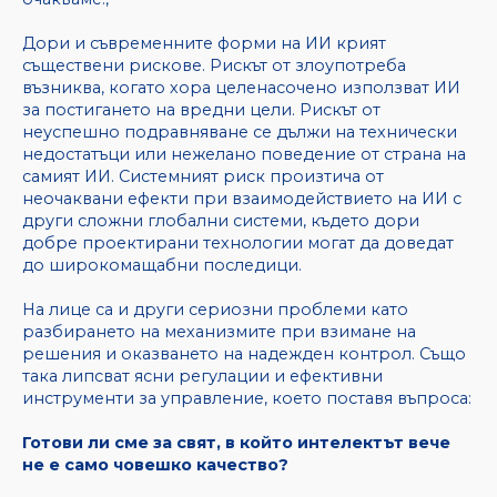
Дори и съвременните форми на ИИ крият
съществени рискове. Рискът от злоупотреба
възниква, когато хора целенасочено използват ИИ
за постигането на вредни цели. Рискът от
неуспешно подравняване се дължи на технически
недостатъци или нежелано поведение от страна на
самият ИИ. Системният риск произтича от
неочаквани ефекти при взаимодействието на ИИ с
други сложни глобални системи, където дори
добре проектирани технологии могат да доведат
до широкомащабни последици.
На лице са и други сериозни проблеми като
разбирането на механизмите при взимане на
решения и оказването на надежден контрол. Също
така липсват ясни регулации и ефективни
инструменти за управление, което поставя въпроса:
Готови ли сме за свят, в който интелектът вече
не е само човешко кaчество?