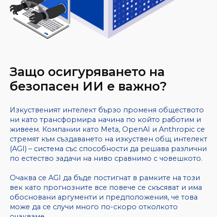
Защо осигуряването на
безопасен ИИ е важно?
Изкуственият интелект бързо променя обществото
ни като трансформира начина по който работим и
живеем. Компании като Meta, OpenAI и Anthropic се
стремят към създаването на изкуствен общ интелект
(AGI) – система със способности да решава различни
по естество задачи на ниво сравнимо с човешкото.
Очаква се AGI да бъде постигнат в рамките на този
век като прогнозните все повече се скъсяват и има
обосновани аргументи и предположения, че това
може да се случи много по-скоро отколкото
очакваме.,