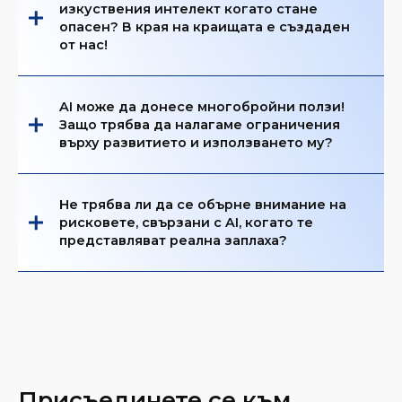
изкуствения интелект когато стане
опасен? В края на краищата е създаден
от нас!
AI може да донесе многобройни ползи!
Защо трябва да налагаме ограничения
върху развитието и използването му?
Не трябва ли да се обърне внимание на
рисковете, свързани с AI, когато те
представляват реална заплаха?
Присъединете се към