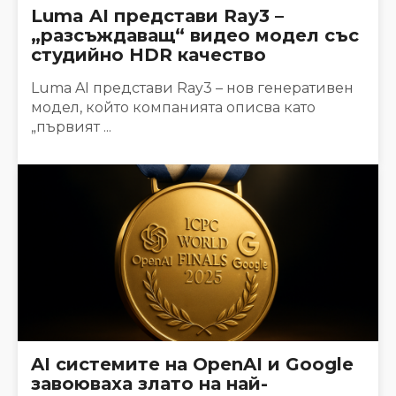
Luma AI представи Ray3 –
„разсъждаващ“ видео модел със
студийно HDR качество
Luma AI представи Ray3 – нов генеративен
модел, който компанията описва като
„първият ...
AI системите на OpenAI и Google
завоюваха злато на най-