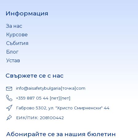
Информация
За нас
Курсове
Събития
Блог
Устав
Свържете се с нас
info@aisafetybulgaria[точка]com
+359 887 05 44 [пет][пет]
Габрово 5302, ул. "Христо Смирненски" 44
ЕИК/ПИК: 208100442
Абонирайте се за нашия бюлетин